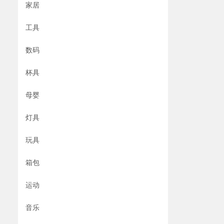
家居
工具
数码
杯具
母婴
灯具
玩具
箱包
运动
音乐