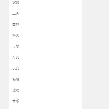
家居
工具
数码
杯具
母婴
灯具
玩具
箱包
运动
音乐