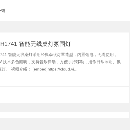
小铺
e H1741 智能无线桌灯氛围灯
 H1741 智能无线桌灯采用经典伞状灯罩造型，内置锂电，无绳使用，
CWW 技术多色照明，支持音乐律动，方便手持移动，用作日常照明、氛
 视频介绍： [embed]https://cloud.vi...