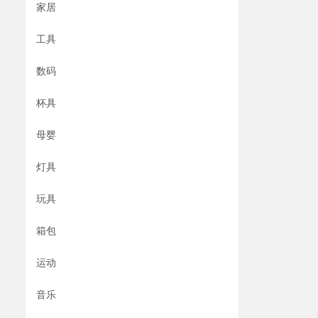
家居
工具
数码
杯具
母婴
灯具
玩具
箱包
运动
音乐