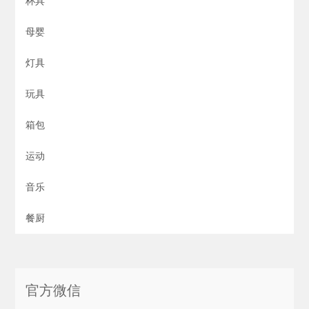
杯具
母婴
灯具
玩具
箱包
运动
音乐
餐厨
官方微信