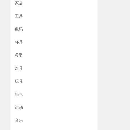
家居
工具
数码
杯具
母婴
灯具
玩具
箱包
运动
音乐