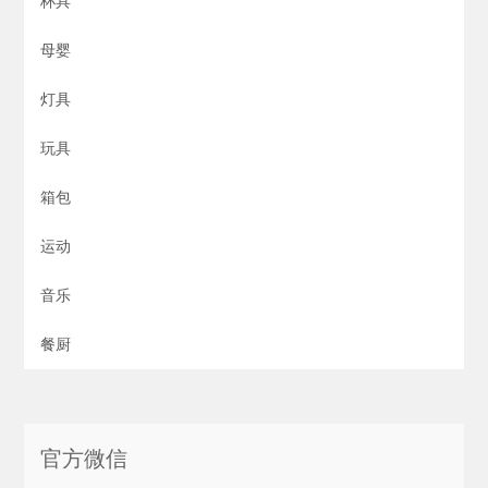
杯具
母婴
灯具
玩具
箱包
运动
音乐
餐厨
官方微信