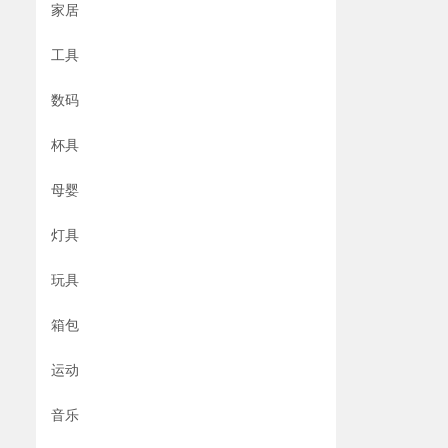
家居
工具
数码
杯具
母婴
灯具
玩具
箱包
运动
音乐