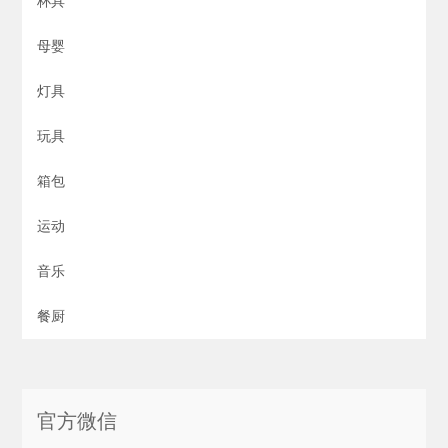
杯具
母婴
灯具
玩具
箱包
运动
音乐
餐厨
官方微信