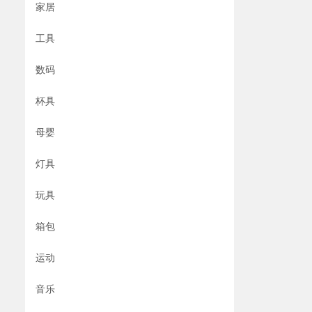
家居
工具
数码
杯具
母婴
灯具
玩具
箱包
运动
音乐