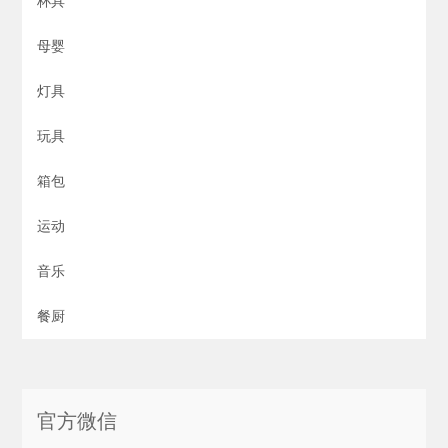
杯具
母婴
灯具
玩具
箱包
运动
音乐
餐厨
官方微信