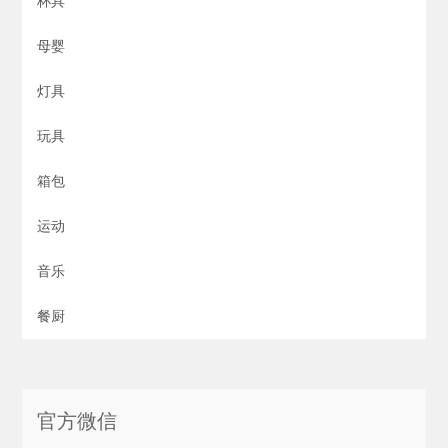
杯具
母婴
灯具
玩具
箱包
运动
音乐
餐厨
官方微信