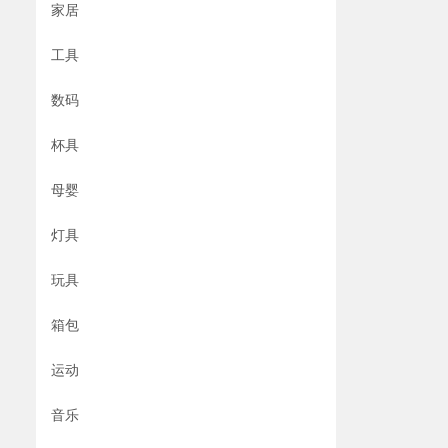
家居
工具
数码
杯具
母婴
灯具
玩具
箱包
运动
音乐