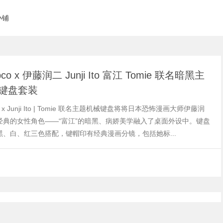
小铺
pco x 伊藤润二 Junji Ito 富江 Tomie 联名暗黑主
键盘套装
co x Junji Ito | Tomie 联名主题机械键盘将将日本恐怖漫画大师伊藤润
经典的女性角色——“富江”的暗黑、病娇美学融入了桌面外设中。键盘
黑、白、红三色搭配，键帽印有经典漫画分镜，包括她标...