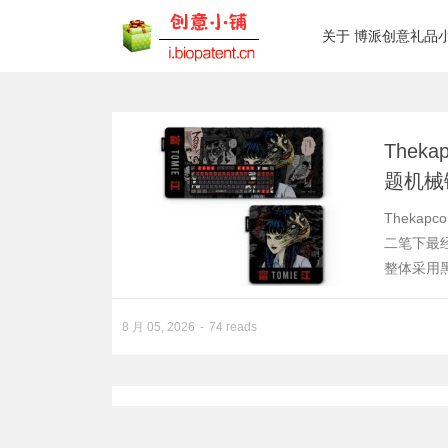
关于 博派创意礼品
Theka
题机械
Thekap
二笔下最
整体采用
8 月 05, 2026
74 reads