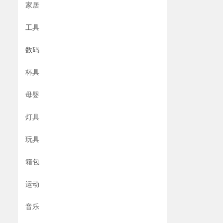
家居
工具
数码
杯具
母婴
灯具
玩具
箱包
运动
音乐