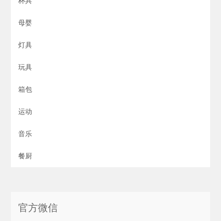
杯具
母婴
灯具
玩具
箱包
运动
音乐
餐厨
官方微信