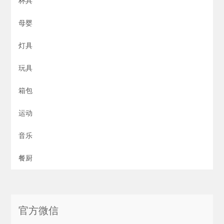
杯具
母婴
灯具
玩具
箱包
运动
音乐
餐厨
官方微信