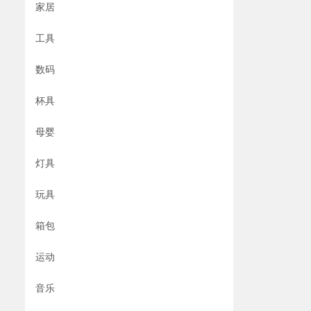
家居
工具
数码
杯具
母婴
灯具
玩具
箱包
运动
音乐