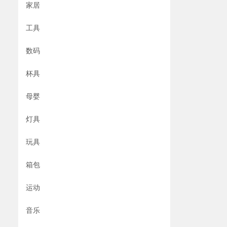
家居
工具
数码
杯具
母婴
灯具
玩具
箱包
运动
音乐