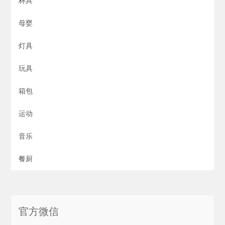
杯具
母婴
灯具
玩具
箱包
运动
音乐
餐厨
官方微信