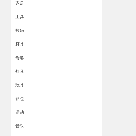
家居
工具
数码
杯具
母婴
灯具
玩具
箱包
运动
音乐