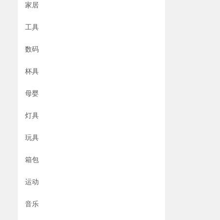
家居
工具
数码
杯具
母婴
灯具
玩具
箱包
运动
音乐