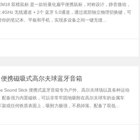
Arc EM18 双模鼠标 是一款轻量化扁平便携鼠标，对称设计，静音微动，
 2.4GHz 无线通道 + 2个 蓝牙 5.0通道，通过底部独立物理切换键，可
对你的笔记本、平板和手机，实现多设备之间一键无缝...
ned 便携磁吸式高尔夫球蓝牙音箱
 The Sound Stick 便携式蓝牙音箱专为户外、高尔夫球场以及各种运动
，配备强力内置磁铁，可以非常牢固地吸附在高尔夫球车的金属车
车架或任何铁质表面上，吸附力极强，不易掉落。配备了双低...