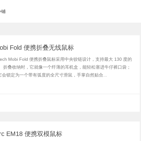
小铺
obi Fold 便携折叠无线鼠标
itech Mobi Fold 便携折叠鼠标采用中央铰链设计，支持最大 130 度的
。 折叠收纳时，它就像一个纤薄的耳机盒，能轻松塞进牛仔裤口袋；
它会锁定为一个带有弧度的全尺寸滑鼠，手掌自然贴合...
oArc EM18 便携双模鼠标