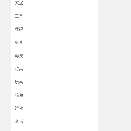
家居
工具
数码
杯具
母婴
灯具
玩具
箱包
运动
音乐