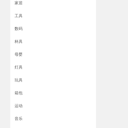
家居
工具
数码
杯具
母婴
灯具
玩具
箱包
运动
音乐