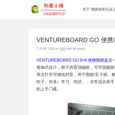
关于 博派创意礼品
VENTUREBOARD GO 便
7 月 09, 2026
in
玩具
with
48 reads
VENTUREBOARD GO 9×9 便携围棋盘
是
卷轴式设计，棋子内置强磁铁，可牢固吸附
再次打开可继续对弈，用于围棋/五子棋。相较
吃子、对杀）学习、培训，，非常适合新手
的上手门槛。