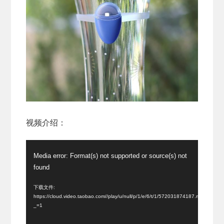
视频介绍：
视
Media error: Format(s) not supported or source(s) not
频
found
播
放
下载文件:
https://cloud.video.taobao.com//play/u/null/p/1/e/6/t/1/572031874187.mp4?
器
_=1