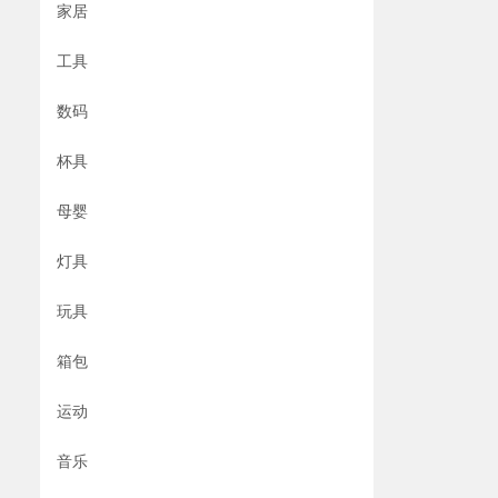
家居
工具
数码
杯具
母婴
灯具
玩具
箱包
运动
音乐