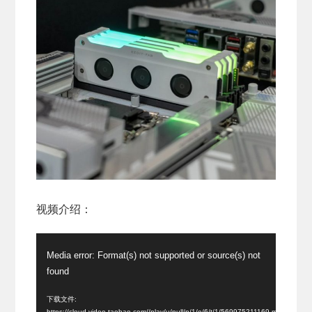
视频介绍：
视
Media error: Format(s) not supported or source(s) not
频
found
播
放
下载文件:
https://cloud.video.taobao.com//play/u/null/p/1/e/6/t/1/569975211169.mp4?