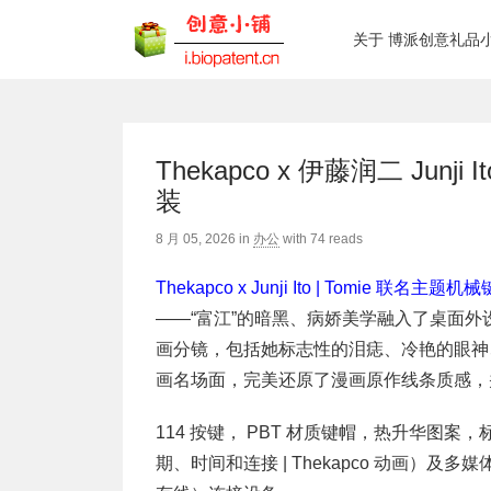
关于 博派创意礼品
Thekapco x 伊藤润二 Jun
装
8 月 05, 2026
in
办公
with
74 reads
Thekapco x Junji Ito | Tomie 联名主题机
——“富江”的暗黑、病娇美学融入了桌面
画分镜，包括她标志性的泪痣、冷艳的眼神
画名场面，完美还原了漫画原作线条质感，
114 按键， PBT 材质键帽，热升华图案，
期、时间和连接 | Thekapco 动画）及多