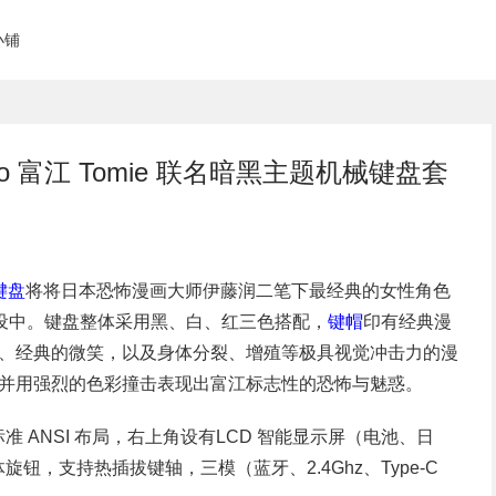
小铺
ji Ito 富江 Tomie 联名暗黑主题机械键盘套
械键盘
将将日本恐怖漫画大师伊藤润二笔下最经典的女性角色
外设中。键盘整体采用黑、白、红三色搭配，
键帽
印有经典漫
、经典的微笑，以及身体分裂、增殖等极具视觉冲击力的漫
并用强烈的色彩撞击表现出富江标志性的恐怖与魅惑。
标准 ANSI 布局，右上角设有LCD 智能显示屏（电池、日
媒体旋钮，支持热插拔键轴，三模（蓝牙、2.4Ghz、Type-C