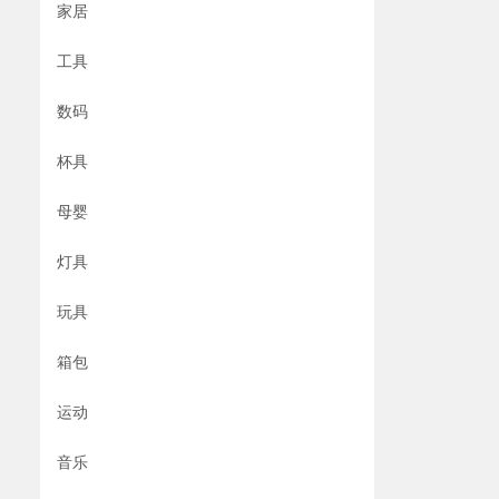
家居
工具
数码
杯具
母婴
灯具
玩具
箱包
运动
音乐