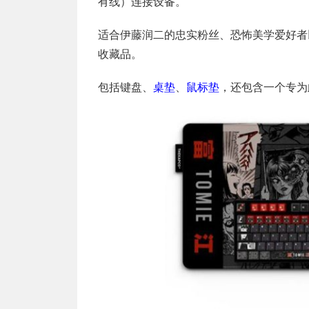
有线）连接设备。
适合伊藤润二的忠实粉丝、恐怖美学爱好者
收藏品。
包括键盘、
桌垫
、
鼠标垫
，还包含一个专为