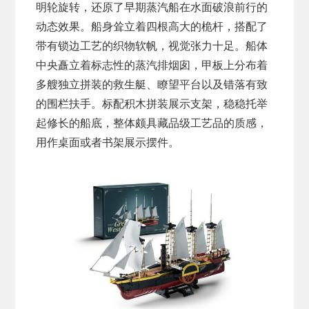
明轮旋转，还原了早期蒸汽船在水面破浪前行的
动态效果。船身耸立着四根高大的桅杆，搭配了
带有锁边工艺的织物软帆，视觉张力十足。船体
中央矗立着标志性的蒸汽排烟囱，甲板上分布着
多艘独立拼装的救生艇、瞭望平台以及错落有致
的围栏扶手。标配积木拼装展示支架，稳稳托举
起修长的船底，整体颇具藏品级工艺品的质感，
用作桌面或者书架展示摆件。