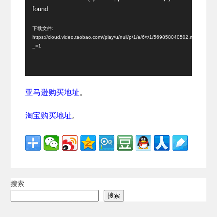
频
found
播
放
下载文件:
https://cloud.video.taobao.com//play/u/null/p/1/e/6/t/1/569858040502.mp4?
器
_=1
亚马逊购买地址
。
淘宝购买地址
。
搜索
搜索