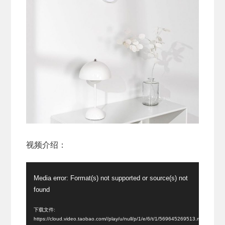
视频介绍：
视
Media error: Format(s) not supported or source(s) not
频
found
播
放
下载文件:
https://cloud.video.taobao.com//play/u/null/p/1/e/6/t/1/569645269513.mp4?
器