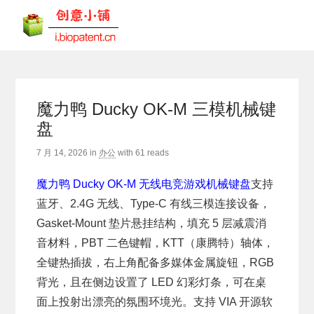
魔力鸭 Ducky OK-M 三模机械键
盘
7 月 14, 2026
in
办公
with
61 reads
魔力鸭 Ducky OK-M 无线电竞游戏机械键盘
支持
蓝牙、2.4G 无线、Type-C 有线三模连接设备，
Gasket-Mount 垫片悬挂结构，填充 5 层减震消
音材料，PBT 二色键帽，KTT（康腾特）轴体，
全键热插拔，右上角配备多媒体金属旋钮，RGB
背光，且在侧边设置了 LED 幻彩灯条，可在桌
面上投射出漂亮的氛围环境光。支持 VIA 开源软