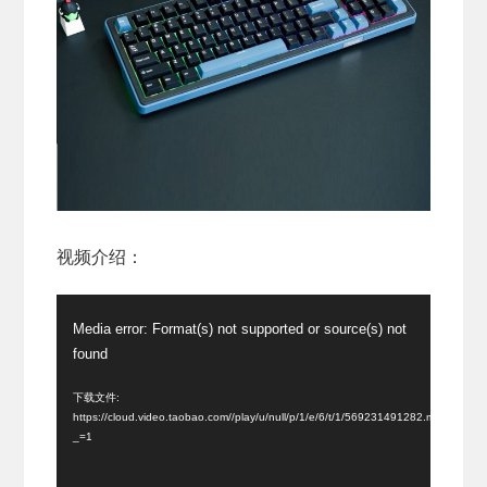
视频介绍：
视
Media error: Format(s) not supported or source(s) not
频
found
播
放
下载文件:
https://cloud.video.taobao.com//play/u/null/p/1/e/6/t/1/569231491282.mp4?
器
_=1