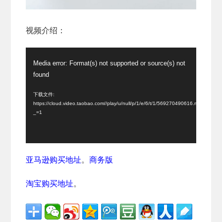
视频介绍：
视
Media error: Format(s) not supported or source(s) not
频
found
播
放
下载文件:
https://cloud.video.taobao.com//play/u/null/p/1/e/6/t/1/569270490616.mp4?
器
_=1
亚马逊购买地址
。
商务版
淘宝购买地址
。