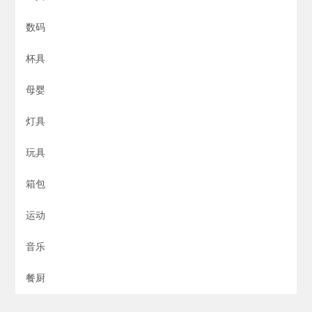
数码
杯具
母婴
灯具
玩具
箱包
运动
音乐
餐厨