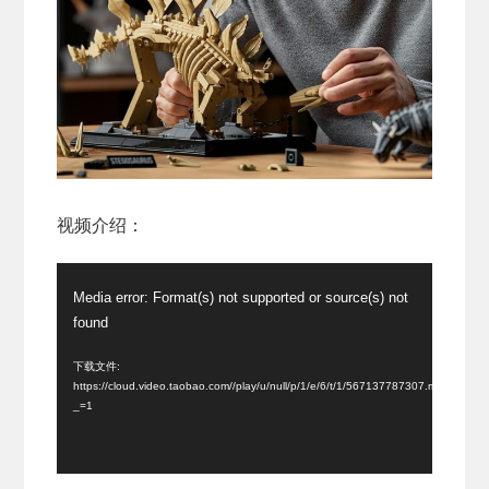
视频介绍：
视
Media error: Format(s) not supported or source(s) not
频
found
播
放
下载文件:
https://cloud.video.taobao.com//play/u/null/p/1/e/6/t/1/567137787307.mp4?
器
_=1