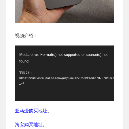
视频介绍：
视
Media error: Format(s) not supported or source(s) not
频
found
播
放
下载文件:
https://cloud.video.taobao.com//play/u/null/p/1/e/6/t/1/566707970505.mp4?
器
_=1
亚马逊购买地址
。
淘宝购买地址
。