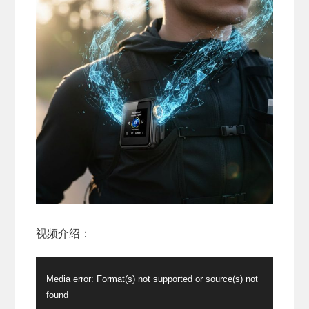
视频介绍：
视
Media error: Format(s) not supported or source(s) not
频
found
播