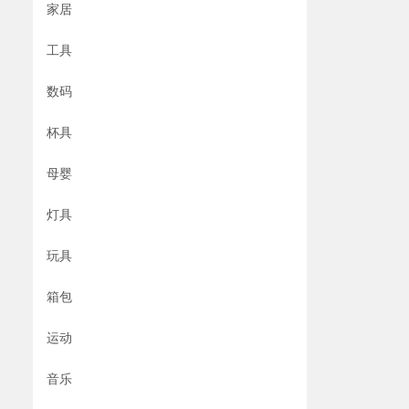
家居
工具
数码
杯具
母婴
灯具
玩具
箱包
运动
音乐