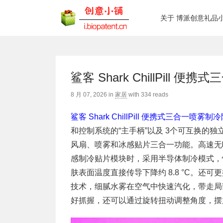
关于 博派创意礼品
鲨客 Shark ChillPill
8 月 07, 2026
in
家居
with
334 reads
鲨客 Shark ChillPill 便携式三合一喷雾
和控制系统的“主手柄”以及 3个可互换的
风扇、喷雾和冰感贴片三合一功能。高速无
感制冷贴片模块时，采用半导体制冷模式，
肤表面温度直接传导下降约 8.8 °C。
技术，细腻水雾在空气中快速汽化，带走局
好抓握，还可以通过旋转扭动调整角度，摆