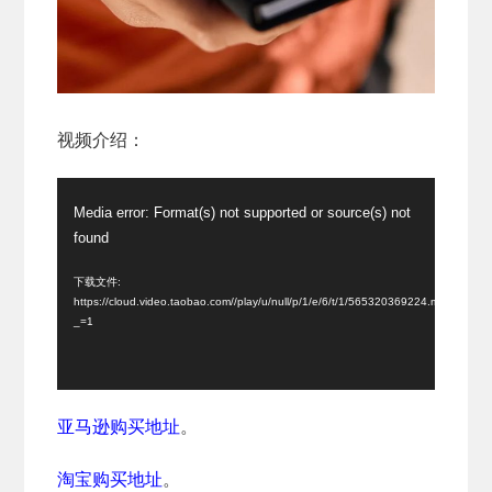
视频介绍：
视
Media error: Format(s) not supported or source(s) not
频
found
播
放
下载文件:
https://cloud.video.taobao.com//play/u/null/p/1/e/6/t/1/565320369224.mp4?
器
_=1
亚马逊购买地址
。
淘宝购买地址
。