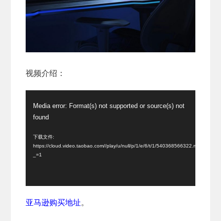
视频介绍：
视
Media error: Format(s) not supported or source(s) not
频
found
播
放
下载文件:
https://cloud.video.taobao.com//play/u/null/p/1/e/6/t/1/540368566322.mp4?
器
_=1
亚马逊购买地址
。