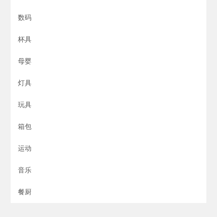
数码
杯具
母婴
灯具
玩具
箱包
运动
音乐
餐厨