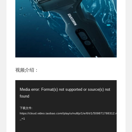
视频介绍：
视
Media error: Format(s) not supported or source(s) not
频
found
播
放
下载文件:
https://cloud.video.taobao.com//play/u/null/p/1/e/6/t/1/509871788312.mp4?
器
_=1