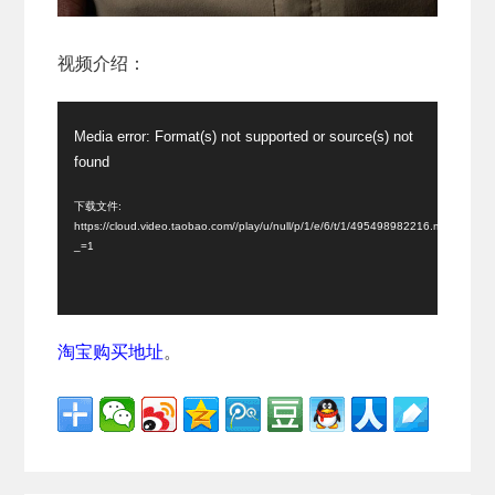
视频介绍：
视
Media error: Format(s) not supported or source(s) not
频
found
播
放
下载文件:
https://cloud.video.taobao.com//play/u/null/p/1/e/6/t/1/495498982216.mp4?
器
_=1
淘宝购买地址
。