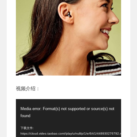
视频介绍：
视
Media error: Format(s) not supported or source(s) not
频
found
播
放
下载文件:
https://cloud.video.taobao.com//play/u/null/p/1/e/6/t/1/448930276792.mp4?